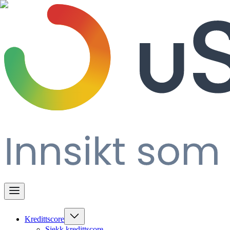
Kredittscore
Sjekk kredittscore