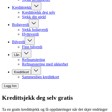
Kredittsjekk
Kredittsjekk deg selv
Sjekk din gjeld
Boligverdi
Sjekk boligverdi
Hytteverdi
Bilverdi
Finn bilverdi
Lån
Refinansiering
Refinansiering med sikkerhet
Kredittkort
Sammenlign kredittkort
Logg Inn
Kredittsjekk deg selv
gratis
Ta en gratis kredittsjekk og få oppdateringer når det skjer endringer