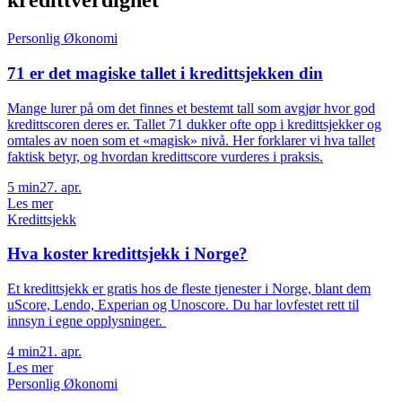
kredittverdighet
Personlig Økonomi
71 er det magiske tallet i kredittsjekken din
Mange lurer på om det finnes et bestemt tall som avgjør hvor god
kredittscoren deres er. Tallet 71 dukker ofte opp i kredittsjekker og
omtales av noen som et «magisk» nivå. Her forklarer vi hva tallet
faktisk betyr, og hvordan kredittscore vurderes i praksis.
5
min
27. apr.
Les mer
Kredittsjekk
Hva koster kredittsjekk i Norge?
Et kredittsjekk er gratis hos de fleste tjenester i Norge, blant dem
uScore, Lendo, Experian og Unoscore. Du har lovfestet rett til
innsyn i egne opplysninger.
4
min
21. apr.
Les mer
Personlig Økonomi