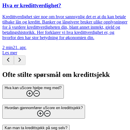
Hva er kredittverdighet?
Kredittverdighet sier noe om hvor sannsynlig det er at du kan betale
tilbake lån og kreditt. Banker og långivere bruker ulike opplysninger
for å vurdere kredittverdigheten din, blant annet inntekt, gjeld og
betalingshistorikk. Her forklarer vi hva kredittverdighet er, og
hvorfor den har stor betydning for økonomien din.
2
min
21. apr.
Les mer
Ofte stilte spørsmål om kredittsjekk
Hva kan uScore hjelpe meg med?
Hvordan gjennomfører uScore en kredittsjekk?
Kan man ta kredittsjekk på seg selv?