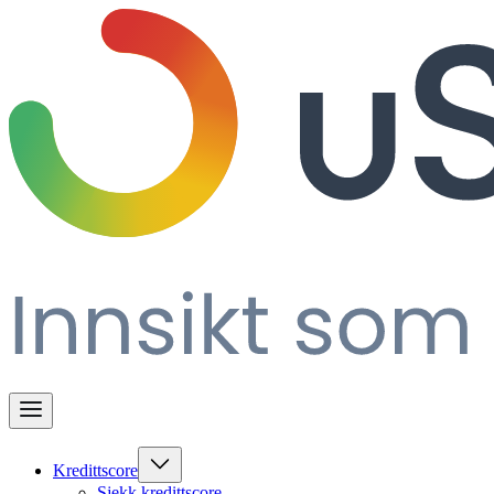
Kredittscore
Sjekk kredittscore