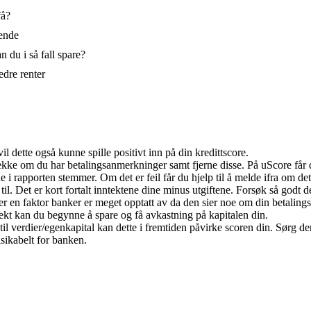
få?
dende
 du i så fall spare?
edre renter
 dette også kunne spille positivt inn på din kredittscore.
sjekke om du har betalingsanmerkninger samt fjerne disse. På uScore får
 i rapporten stemmer. Om det er feil får du hjelp til å melde ifra om dette
til. Det er kort fortalt inntektene dine minus utgiftene. Forsøk så godt d
r en faktor banker er meget opptatt av da den sier noe om din betaling
ekt kan du begynne å spare og få avkastning på kapitalen din.
l verdier/egenkapital kan dette i fremtiden påvirke scoren din. Sørg derf
sikabelt for banken.