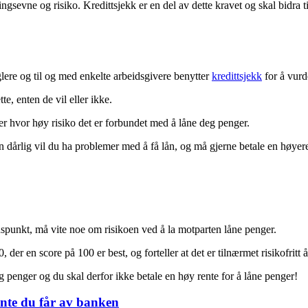
ingsevne og risiko. Kredittsjekk er en del av dette kravet og skal bidra t
lere og til og med enkelte arbeidsgivere benytter
kredittsjekk
for å vur
e, enten de vil eller ikke.
er hvor høy risiko det er forbundet med å låne deg penger.
en dårlig vil du ha problemer med å få lån, og må gjerne betale en høyere
tidspunkt, må vite noe om risikoen ved å la motparten låne penger.
 der en score på 100 er best, og forteller at det er tilnærmet risikofritt 
g penger og du skal derfor ikke betale en høy rente for å låne penger!
rente du får av banken