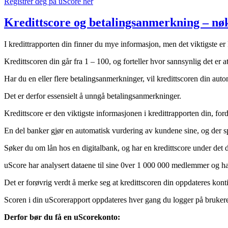
Registrer deg på uScore her
Kredittscore og betalingsanmerkning – nø
I kredittrapporten din finner du mye informasjon, men det viktigste er
Kredittscoren din går fra 1 – 100, og forteller hvor sannsynlig det er 
Har du en eller flere betalingsanmerkninger, vil kredittscoren din autom
Det er derfor essensielt å unngå betalingsanmerkninger.
Kredittscore er den viktigste informasjonen i kredittrapporten din, fo
En del banker gjør en automatisk vurdering av kundene sine, og der spil
Søker du om lån hos en digitalbank, og har en kredittscore under det 
uScore har analysert dataene til sine 0ver 1 000 000 medlemmer og h
Det er forøvrig verdt å merke seg at kredittscoren din oppdateres konti
Scoren i din uScorerapport oppdateres hver gang du logger på brukeren 
Derfor bør du få en uScorekonto: