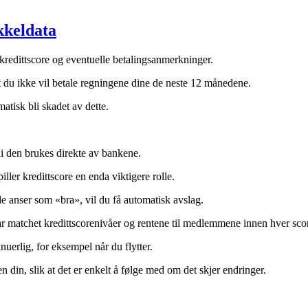
kkeldata
 kredittscore og eventuelle betalingsanmerkninger.
at du ikke vil betale regningene dine de neste 12 månedene.
atisk bli skadet av dette.
rdi den brukes direkte av bankene.
ler kredittscore en enda viktigere rolle.
de anser som «bra», vil du få automatisk avslag.
ar matchet kredittscorenivåer og rentene til medlemmene innen hver sco
nuerlig, for eksempel når du flytter.
din, slik at det er enkelt å følge med om det skjer endringer.