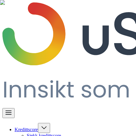
Kredittscore
Sjekk kredittscore