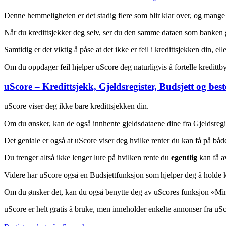
Denne hemmeligheten er det stadig flere som blir klar over, og mange ø
Når du kredittsjekker deg selv, ser du den samme dataen som banken gj
Samtidig er det viktig å påse at det ikke er feil i kredittsjekken din, 
Om du oppdager feil hjelper uScore deg naturligvis å fortelle kredittb
uScore – Kredittsjekk, Gjeldsregister, Budsjett og best
uScore viser deg ikke bare kredittsjekken din.
Om du ønsker, kan de også innhente gjeldsdataene dine fra Gjeldsregiste
Det geniale er også at uScore viser deg hvilke renter du kan få på båd
Du trenger altså ikke lenger lure på hvilken rente du
egentlig
kan få a
Videre har uScore også en Budsjettfunksjon som hjelper deg å holde k
Om du ønsker det, kan du også benytte deg av uScores funksjon «Min G
uScore er helt gratis å bruke, men inneholder enkelte annonser fra uScor