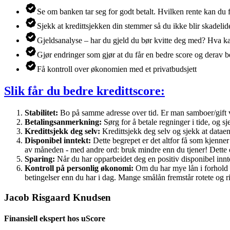
Se om banken tar seg for godt betalt. Hvilken rente kan du 
Sjekk at kredittsjekken din stemmer så du ikke blir skadeli
Gjeldsanalyse – har du gjeld du bør kvitte deg med? Hva kan
Gjør endringer som gjør at du får en bedre score og derav b
Få kontroll over økonomien med et privatbudsjett
Slik får du bedre kredittscore:
Stabilitet:
Bo på samme adresse over tid. Er man samboer/gift vil
Betalingsanmerkning:
Sørg for å betale regninger i tide, og 
Kredittsjekk deg selv:
Kredittsjekk deg selv og sjekk at dataene
Disponibel inntekt:
Dette begrepet er det altfor få som kjenner 
av måneden - med andre ord: bruk mindre enn du tjener! Dette e
Sparing:
Når du har opparbeidet deg en positiv disponibel innt
Kontroll på personlig økonomi:
Om du har mye lån i forhold ti
betingelser enn du har i dag. Mange smålån fremstår rotete og ri
Jacob Risgaard Knudsen
Finansiell ekspert hos uScore