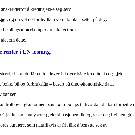
nsker derfor å kredittsjekke seg selv.
ør, og du vet derfor hvilken verdi banken setter på deg.
eller betalingsanmerkninger du ikke vet om.
yrået om dette.
e renter i EN løsning.
ret, slik at du får en totaloversikt over både kredittdata og gjeld.
e bolig, bil og forbrukslån – basert på dine økonomiske data.
v banken.
ontroll over økonomien, samt gir deg tips til hvordan du kan forbedre 
jeld» som analyserer gjeldssituasjonen din og viser deg hvilken gjeld 
es partnere, som naturligvis er frivillig å benytte seg av.