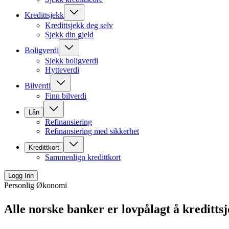
Kredittsjekk
Kredittsjekk deg selv
Sjekk din gjeld
Boligverdi
Sjekk boligverdi
Hytteverdi
Bilverdi
Finn bilverdi
Lån
Refinansiering
Refinansiering med sikkerhet
Kredittkort
Sammenlign kredittkort
Logg Inn
Personlig Økonomi
Alle norske banker er lovpålagt å kreditts