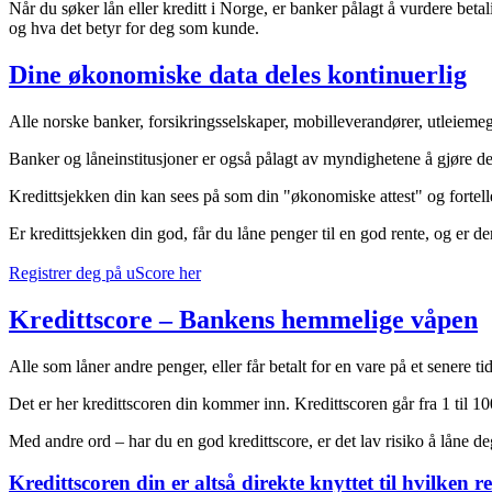
Når du søker lån eller kreditt i Norge, er banker pålagt å vurdere betal
og hva det betyr for deg som kunde.
Dine økonomiske data deles kontinuerlig
Alle norske banker, forsikringsselskaper, mobilleverandører, utleiemeg
Banker og låneinstitusjoner er også pålagt av myndighetene å gjøre dett
Kredittsjekken din kan sees på som din "økonomiske attest" og fortell
Er kredittsjekken din god, får du låne penger til en god rente, og er d
Registrer deg på uScore her
Kredittscore – Bankens hemmelige våpen
Alle som låner andre penger, eller får betalt for en vare på et senere 
Det er her kredittscoren din kommer inn. Kredittscoren går fra 1 til 100,
Med andre ord – har du en god kredittscore, er det lav risiko å låne de
Kredittscoren din er altså direkte knyttet til hvilken 