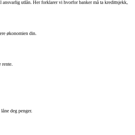
il ansvarlig utlån. Her forklarer vi hvorfor banker må ta kredittsjekk,
dere økonomien din.
 rente.
å låne deg penger.