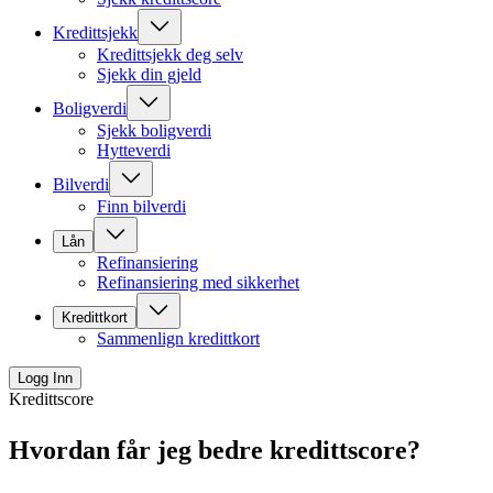
Kredittsjekk
Kredittsjekk deg selv
Sjekk din gjeld
Boligverdi
Sjekk boligverdi
Hytteverdi
Bilverdi
Finn bilverdi
Lån
Refinansiering
Refinansiering med sikkerhet
Kredittkort
Sammenlign kredittkort
Logg Inn
Kredittscore
Hvordan får jeg bedre kredittscore?