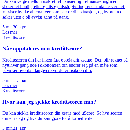
Du kan velge mellom usikret refinansiering, refinansiering med
sikkerhet i bolig, eller gratis gjeldsrådgivning hvis bankene sier nei.
Vi viser hvilke alternativer som passer din situasjon, og hvordan du
søker uten å bli avvist gang på gang.
5
min
30. apr.
Les mer
Kredittscore
Når oppdateres min kredittscore?
Kredittscoren din har ingen fast oppdateringsdato. Den blir regnet på
nytt hver gang noe i økonomien din endrer seg på en måte som
påvirker hvordan långivere vurderer risikoen din.
5
min
11. mai
Les mer
Kredittscore
Hvor kan jeg sjekke kredittscoren min?
Du kan sjekke kredittscoren din gratis med uScore. Se hva scoren
din er i dag og hva du kan gjøre for å forbedre den.
3
min
21. apr.