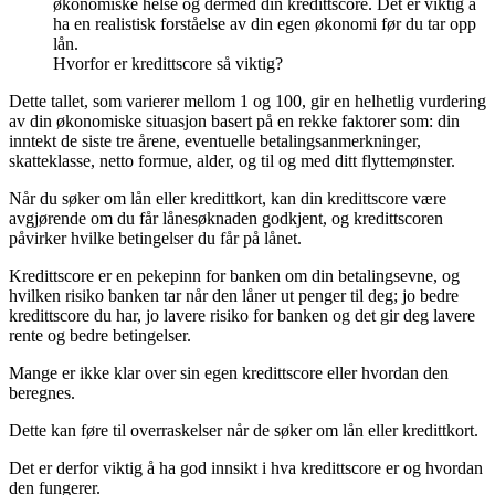
økonomiske helse og dermed din kredittscore. Det er viktig å
ha en realistisk forståelse av din egen økonomi før du tar opp
lån.
Hvorfor er kredittscore så viktig?
Dette tallet, som varierer mellom 1 og 100, gir en helhetlig vurdering
av din økonomiske situasjon basert på en rekke faktorer som: din
inntekt de siste tre årene, eventuelle betalingsanmerkninger,
skatteklasse, netto formue, alder, og til og med ditt flyttemønster.
Når du søker om lån eller kredittkort, kan din kredittscore være
avgjørende om du får lånesøknaden godkjent, og kredittscoren
påvirker hvilke betingelser du får på lånet.
Kredittscore er en pekepinn for banken om din betalingsevne, og
hvilken risiko banken tar når den låner ut penger til deg; jo bedre
kredittscore du har, jo lavere risiko for banken og det gir deg lavere
rente og bedre betingelser.
Mange er ikke klar over sin egen kredittscore eller hvordan den
beregnes.
Dette kan føre til overraskelser når de søker om lån eller kredittkort.
Det er derfor viktig å ha god innsikt i hva kredittscore er og hvordan
den fungerer.