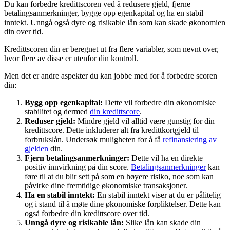
Du kan forbedre kredittscoren ved å redusere gjeld, fjerne
betalingsanmerkninger, bygge opp egenkapital og ha en stabil
inntekt. Unngå også dyre og risikable lån som kan skade økonomien
din over tid.
Kredittscoren din er beregnet ut fra flere variabler, som nevnt over,
hvor flere av disse er utenfor din kontroll.
Men det er andre aspekter du kan jobbe med for å forbedre scoren
din:
Bygg opp egenkapital:
Dette vil forbedre din økonomiske
stabilitet og dermed
din kredittscore
.
Reduser gjeld:
Mindre gjeld vil alltid være gunstig for din
kredittscore. Dette inkluderer alt fra kredittkortgjeld til
forbrukslån. Undersøk muligheten for å få
refinansiering av
gjelden
din.
Fjern betalingsanmerkninger:
Dette vil ha en direkte
positiv innvirkning på din score.
Betalingsanmerkninger
kan
føre til at du blir sett på som en høyere risiko, noe som kan
påvirke dine fremtidige økonomiske transaksjoner.
Ha en stabil inntekt:
En stabil inntekt viser at du er pålitelig
og i stand til å møte dine økonomiske forpliktelser. Dette kan
også forbedre din kredittscore over tid.
Unngå dyre og risikable lån:
Slike lån kan skade din