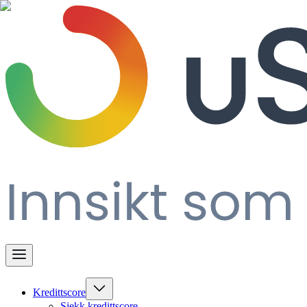
Kredittscore
Sjekk kredittscore