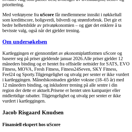
prioritering.
Med verktøyene fra
uScore
får medlemmene innsikt i nøkkeltall
som kredittscore, boligverdi, bilverdi og strømforbruk. Det gir et
bedre helhetsbilde av privatøkonomien – og gjør det enklere å ta
bevisste valg, også når det gjelder trening.
Om undersøkelsen
Kartleggingen er gjennomført av økonomiplattformen uScore og
baserer seg på priser gjeldende januar 2026.Alle priser gjelder 12
måneders binding og er hentet fra offisielle nettsider for SATS, EVO
Fitness, MOVA, Fresh Fitness, Fitness24Seven, SKY Fitness,
Feel24 og Sporty.Tilgjengelighet og utvalg per senter er ikke vurdert
i kartleggingen. Månedskostnaden gjelder voksne (18–65 år) med
12 måneders binding, og inkluderer trening på alle sentre i din
region der dette er aktuelt.Prisene er hentet uten kampanjer eller
midlertidige rabatter. Tilgjengelighet og utvalg per senter er ikke
vurdert i kartleggingen.
Jacob Risgaard Knudsen
Finansiell ekspert hos uScore