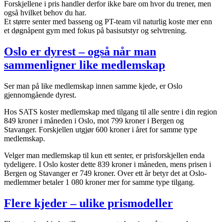
Forskjellene i pris handler derfor ikke bare om hvor du trener, men
også hvilket behov du har.
Et større senter med basseng og PT-team vil naturlig koste mer enn
et døgnåpent gym med fokus på basisutstyr og selvtrening.
Oslo er dyrest – også når man
sammenligner like medlemskap
Ser man på like medlemskap innen samme kjede, er Oslo
gjennomgående dyrest.
Hos SATS koster medlemskap med tilgang til alle sentre i din region
849 kroner i måneden i Oslo, mot 799 kroner i Bergen og
Stavanger. Forskjellen utgjør 600 kroner i året for samme type
medlemskap.
Velger man medlemskap til kun ett senter, er prisforskjellen enda
tydeligere. I Oslo koster dette 839 kroner i måneden, mens prisen i
Bergen og Stavanger er 749 kroner. Over ett år betyr det at Oslo-
medlemmer betaler 1 080 kroner mer for samme type tilgang.
Flere kjeder – ulike prismodeller