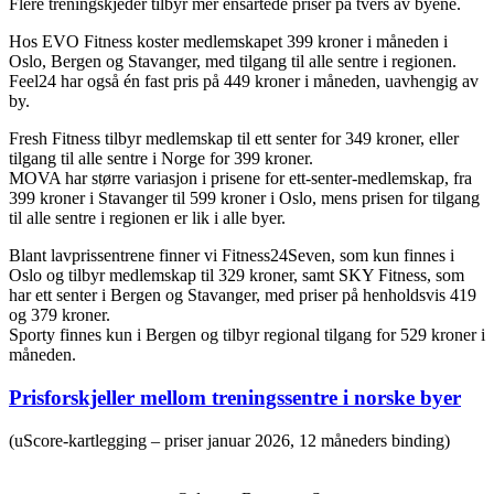
Flere treningskjeder tilbyr mer ensartede priser på tvers av byene.
Hos EVO Fitness koster medlemskapet 399 kroner i måneden i
Oslo, Bergen og Stavanger, med tilgang til alle sentre i regionen.
Feel24 har også én fast pris på 449 kroner i måneden, uavhengig av
by.
Fresh Fitness tilbyr medlemskap til ett senter for 349 kroner, eller
tilgang til alle sentre i Norge for 399 kroner.
MOVA har større variasjon i prisene for ett-senter-medlemskap, fra
399 kroner i Stavanger til 599 kroner i Oslo, mens prisen for tilgang
til alle sentre i regionen er lik i alle byer.
Blant lavprissentrene finner vi Fitness24Seven, som kun finnes i
Oslo og tilbyr medlemskap til 329 kroner, samt SKY Fitness, som
har ett senter i Bergen og Stavanger, med priser på henholdsvis 419
og 379 kroner.
Sporty finnes kun i Bergen og tilbyr regional tilgang for 529 kroner i
måneden.
Prisforskjeller mellom treningssentre i norske byer
(uScore-kartlegging – priser januar 2026, 12 måneders binding)