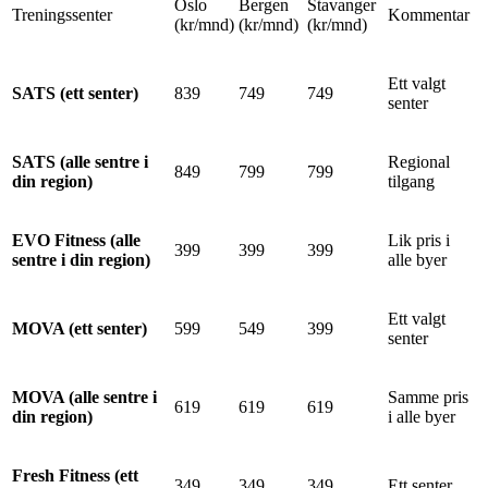
Oslo
Bergen
Stavanger
Treningssenter
Kommentar
(kr/mnd)
(kr/mnd)
(kr/mnd)
Ett valgt
SATS (ett senter)
839
749
749
senter
SATS (alle sentre i
Regional
849
799
799
din region)
tilgang
EVO Fitness (alle
Lik pris i
399
399
399
sentre i din region)
alle byer
Ett valgt
MOVA (ett senter)
599
549
399
senter
MOVA (alle sentre i
Samme pris
619
619
619
din region)
i alle byer
Fresh Fitness (ett
349
349
349
Ett senter