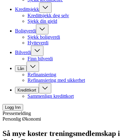
Kredittsjekk
Kredittsjekk deg selv
Sjekk din gjeld
Boligverdi
Sjekk boligverdi
Hytteverdi
Bilverdi
Finn bilverdi
Lån
Refinansiering
Refinansiering med sikkerhet
Kredittkort
Sammenlign kredittkort
Logg Inn
Pressemelding
Personlig Økonomi
Så mye koster treningsmedlemskap i