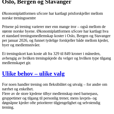
Oslo, Bergen og Stavanger
Økonomiplattformen uScore har kartlagt prisforskjeller mellom
norske treningssentre
Prisene på trening varierer mer enn mange tror – også mellom de
største norske byene. Økonomiplattformen uScore har kartlagt hva
et standard treningsmedlemskap koster i Oslo, Bergen og Stavanger
per januar 2026, og funnet tydelige forskjeller både mellom kjeder,
byer og medlemsnivåer.
Et treningskort kan koste alt fra 329 til 849 kroner i måneden,
avhengig av hvilken treningskjede du velger og hvilken type tilgang
medlemskapet gir.
Ulike behov – ulike valg
For noen handler trening om fleksibilitet og utvalg – for andre om
nærhet og enkelhet.
Flere av de store kjedene tilbyr medlemskap med barnepass,
gruppetimer og tilgang til personlig trener, mens lavpris- og
døgnåpne kjeder ofte prioriterer tilgjengelighet og selvstendig
trening.