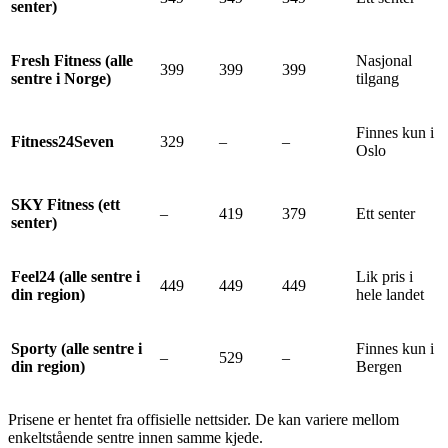
senter)
Fresh Fitness (alle
Nasjonal
399
399
399
sentre i Norge)
tilgang
Finnes kun i
Fitness24Seven
329
–
–
Oslo
SKY Fitness (ett
–
419
379
Ett senter
senter)
Feel24 (alle sentre i
Lik pris i
449
449
449
din region)
hele landet
Sporty (alle sentre i
Finnes kun i
–
529
–
din region)
Bergen
Prisene er hentet fra offisielle nettsider. De kan variere mellom
enkeltstående sentre innen samme kjede.