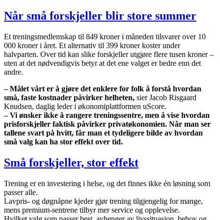
Når små forskjeller blir store summer
Et treningsmedlemskap til 849 kroner i måneden tilsvarer over 10
000 kroner i året. Et alternativ til 399 kroner koster under
halvparten. Over tid kan slike forskjeller utgjøre flere tusen kroner –
uten at det nødvendigvis betyr at det ene valget er bedre enn det
andre.
– Målet vårt er å gjøre det enklere for folk å forstå hvordan
små, faste kostnader påvirker helheten,
sier Jacob Risgaard
Knudsen, daglig leder i økonomiplattformen uScore.
– Vi ønsker ikke å rangere treningssentre, men å vise hvordan
prisforskjeller faktisk påvirker privatøkonomien. Når man ser
tallene svart på hvitt, får man et tydeligere bilde av hvordan
små valg kan ha stor effekt over tid.
Små forskjeller, stor effekt
Trening er en investering i helse, og det finnes ikke én løsning som
passer alle.
Lavpris- og døgnåpne kjeder gjør trening tilgjengelig for mange,
mens premium-sentrene tilbyr mer service og opplevelse.
Hvilket valg som passer best, avhenger av livssituasjon, behov og