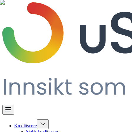
Kredittscore
Sjekk kredittscore