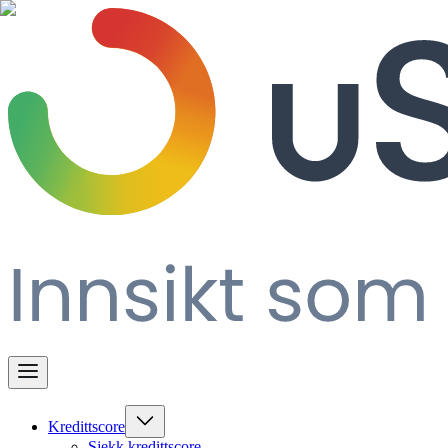
Kredittscore
Sjekk kredittscore