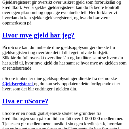
Gjeldsregisteret gir oversikt over usikret gjeld som forbrukslån og
kredittkort. Ved å sjekke gjeldsregisteret kan du få bedre kontroll
over egen økonomi og oppdage eventuelle feil. Her forklarer vi
hvordan du kan sjekke gjeldsregisteret, og hva du bør være
oppmerksom på.
Hvor mye gjeld har jeg?
På uScore kan du innhente dine gjeldsopplysninger direkte fra
gjeldsregisteret og overføre det til ditt eget private budsjett.
Slik får du full oversikt over dine lån og kreditter, samt se hvem du
har gjeld til, hvor mye gjeld du har samt se hvor mye av gjelden som
er rentebærende.
uScore innhenter dine gjeldsopplysninger direkte fra det norske
Gjeldsregisteret
og du kan selv oppdatere dette fortløpende etter
hvert som det blir endringer i gjelden din.
Hva er uScore?
uScore er en norsk gratistjeneste startet av grundere fra
kredittbransjen som på kort tid har fått over 1 000 000 medlemmer.
Tjenesten gir medlemmene innsikt i sin egen kredittsjekk, hvordan
den er bygget opp og analyser av hvilken rente du kan forvente i