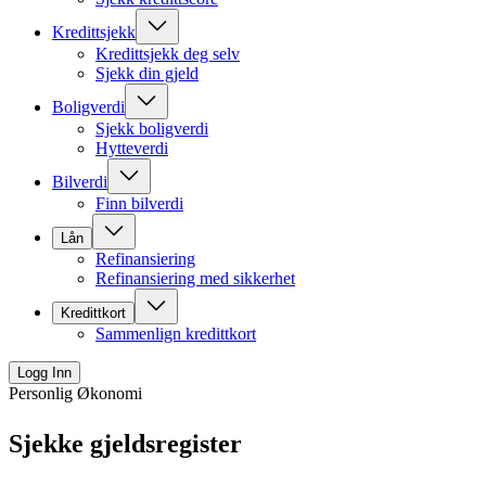
Kredittsjekk
Kredittsjekk deg selv
Sjekk din gjeld
Boligverdi
Sjekk boligverdi
Hytteverdi
Bilverdi
Finn bilverdi
Lån
Refinansiering
Refinansiering med sikkerhet
Kredittkort
Sammenlign kredittkort
Logg Inn
Personlig Økonomi
Sjekke gjeldsregister