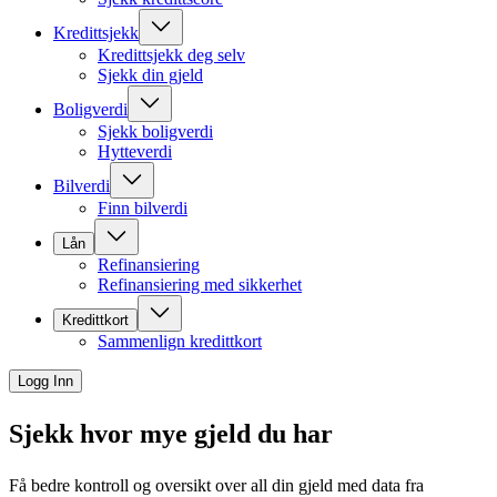
Kredittsjekk
Kredittsjekk deg selv
Sjekk din gjeld
Boligverdi
Sjekk boligverdi
Hytteverdi
Bilverdi
Finn bilverdi
Lån
Refinansiering
Refinansiering med sikkerhet
Kredittkort
Sammenlign kredittkort
Logg Inn
Sjekk hvor mye gjeld du har
Få bedre kontroll og oversikt over all din gjeld med data fra