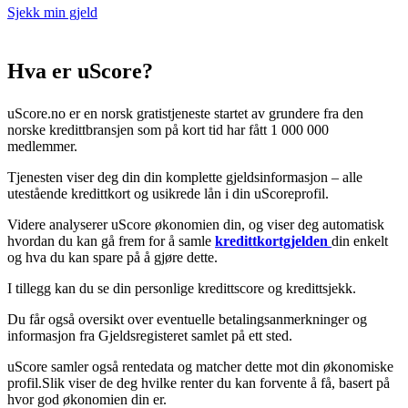
Sjekk min gjeld
Hva er uScore?
uScore.no er en norsk gratistjeneste startet av grundere fra den
norske kredittbransjen som på kort tid har fått 1 000 000
medlemmer.
Tjenesten viser deg din din komplette gjeldsinformasjon – alle
utestående kredittkort og usikrede lån i din uScoreprofil.
Videre analyserer uScore økonomien din, og viser deg automatisk
hvordan du kan gå frem for å samle
kredittkortgjelden
din enkelt
og hva du kan spare på å gjøre dette.
I tillegg kan du se din personlige kredittscore og kredittsjekk.
Du får også oversikt over eventuelle betalingsanmerkninger og
informasjon fra Gjeldsregisteret samlet på ett sted.
uScore samler også rentedata og matcher dette mot din økonomiske
profil.Slik viser de deg hvilke renter du kan forvente å få, basert på
hvor god økonomien din er.