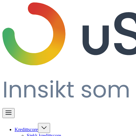
Kredittscore
Sjekk kredittscore