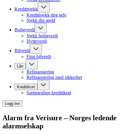
Kredittsjekk
Kredittsjekk deg selv
Sjekk din gjeld
Boligverdi
Sjekk boligverdi
Hytteverdi
Bilverdi
Finn bilverdi
Lån
Refinansiering
Refinansiering med sikkerhet
Kredittkort
Sammenlign kredittkort
Logg Inn
Alarm fra Verisure –
Norges ledende
alarmselskap