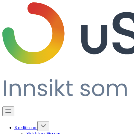
Kredittscore
Sjekk kredittscore